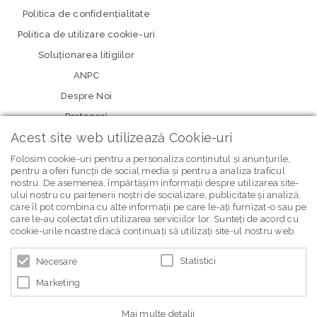
Politica de confidenţialitate
Politica de utilizare cookie-uri
Soluționarea litigiilor
ANPC
Despre Noi
Parteneri
Acest site web utilizează Cookie-uri
Folosim cookie-uri pentru a personaliza conținutul și anunțurile,
pentru a oferi funcții de social media și pentru a analiza traficul
nostru. De asemenea, împărtășim informații despre utilizarea site-
ului nostru cu partenerii noștri de socializare, publicitate și analiză,
care îl pot combina cu alte informații pe care le-ați furnizat-o sau pe
care le-au colectat din utilizarea serviciilor lor. Sunteți de acord cu
newsletter Bebe Brands
cookie-urile noastre dacă continuați să utilizați site-ul nostru web.
Statistici
Necesare
Marketing
Mai multe detalii