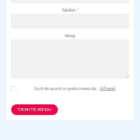
Telefon *
Mesaj
Sunt de acord cu prelucrarea datelor mele cu caracter personal în vederea plasării comenzii și creării opționale a contului, dacă s-a selectat opțiunea. Temeiul prelucrării îl reprezintă obligația contractuală, în scopul livrării produselor comandate, durata prelucrării fiind perioada termenului de prescripție de 3 ani de la plasarea comenzii. În măsura în care nu sunteți de acord cu prelucrarea datelor dvs, vă informăm că nu vom putea livra produsele comandate. Drepturile dvs. în calitate de persoană vizată sunt garantate prin
[Afișare]
TRIMITE MESAJ