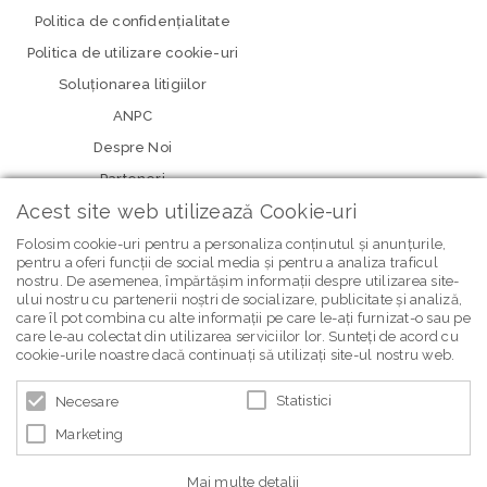
Politica de confidenţialitate
Politica de utilizare cookie-uri
Soluționarea litigiilor
ANPC
Despre Noi
Parteneri
Acest site web utilizează Cookie-uri
Folosim cookie-uri pentru a personaliza conținutul și anunțurile,
pentru a oferi funcții de social media și pentru a analiza traficul
nostru. De asemenea, împărtășim informații despre utilizarea site-
ului nostru cu partenerii noștri de socializare, publicitate și analiză,
care îl pot combina cu alte informații pe care le-ați furnizat-o sau pe
care le-au colectat din utilizarea serviciilor lor. Sunteți de acord cu
newsletter Bebe Brands
cookie-urile noastre dacă continuați să utilizați site-ul nostru web.
Statistici
Necesare
Marketing
Mai multe detalii