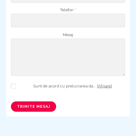
Telefon *
Mesaj
Sunt de acord cu prelucrarea datelor mele cu caracter personal în vederea plasării comenzii și creării opționale a contului, dacă s-a selectat opțiunea. Temeiul prelucrării îl reprezintă obligația contractuală, în scopul livrării produselor comandate, durata prelucrării fiind perioada termenului de prescripție de 3 ani de la plasarea comenzii. În măsura în care nu sunteți de acord cu prelucrarea datelor dvs, vă informăm că nu vom putea livra produsele comandate. Drepturile dvs. în calitate de persoană vizată sunt garantate prin
[Afișare]
TRIMITE MESAJ