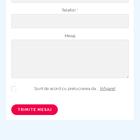
Telefon *
Mesaj
Sunt de acord cu prelucrarea datelor mele cu caracter personal în vederea plasării comenzii și creării opționale a contului, dacă s-a selectat opțiunea. Temeiul prelucrării îl reprezintă obligația contractuală, în scopul livrării produselor comandate, durata prelucrării fiind perioada termenului de prescripție de 3 ani de la plasarea comenzii. În măsura în care nu sunteți de acord cu prelucrarea datelor dvs, vă informăm că nu vom putea livra produsele comandate. Drepturile dvs. în calitate de persoană vizată sunt garantate prin
[Afișare]
TRIMITE MESAJ