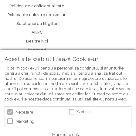
Politica de confidenţialitate
Politica de utilizare cookie-uri
Soluționarea litigiilor
ANPC
Despre Noi
Parteneri
Acest site web utilizează Cookie-uri
Folosim cookie-uri pentru a personaliza conținutul și anunțurile,
pentru a oferi funcții de social media și pentru a analiza traficul
nostru. De asemenea, împărtășim informații despre utilizarea site-
ului nostru cu partenerii noștri de socializare, publicitate și analiză,
care îl pot combina cu alte informații pe care le-ați furnizat-o sau pe
care le-au colectat din utilizarea serviciilor lor. Sunteți de acord cu
newsletter Bebe Brands
cookie-urile noastre dacă continuați să utilizați site-ul nostru web.
Statistici
Necesare
Marketing
Mai multe detalii