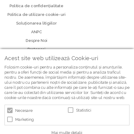
Politica de confidenţialitate
Politica de utilizare cookie-uri
Soluționarea litigiilor
ANPC
Despre Noi
Parteneri
Acest site web utilizează Cookie-uri
Folosim cookie-uri pentru a personaliza conținutul și anunțurile,
pentru a oferi funcții de social media și pentru a analiza traficul
nostru. De asemenea, împărtășim informații despre utilizarea site-
ului nostru cu partenerii noștri de socializare, publicitate și analiză,
care îl pot combina cu alte informații pe care le-ați furnizat-o sau pe
care le-au colectat din utilizarea serviciilor lor. Sunteți de acord cu
newsletter Bebe Brands
cookie-urile noastre dacă continuați să utilizați site-ul nostru web.
Statistici
Necesare
Marketing
Mai multe detalii