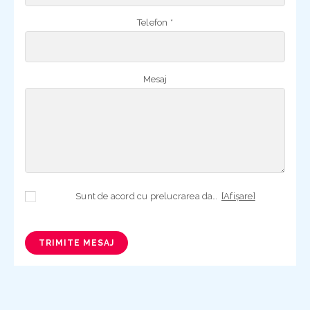
Telefon *
Mesaj
Sunt de acord cu prelucrarea datelor mele cu caracter personal în vederea plasării comenzii și creării opționale a contului, dacă s-a selectat opțiunea. Temeiul prelucrării îl reprezintă obligația contractuală, în scopul livrării produselor comandate, durata prelucrării fiind perioada termenului de prescripție de 3 ani de la plasarea comenzii. În măsura în care nu sunteți de acord cu prelucrarea datelor dvs, vă informăm că nu vom putea livra produsele comandate. Drepturile dvs. în calitate de persoană vizată sunt garantate prin
[Afișare]
TRIMITE MESAJ