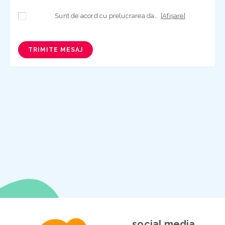
Sunt de acord cu prelucrarea datelor mele cu caracter personal în vederea plasării comenzii și creării opționale a contului, dacă s-a selectat opțiunea. Temeiul prelucrării îl reprezintă obligația contractuală, în scopul livrării produselor comandate, durata prelucrării fiind perioada termenului de prescripție de 3 ani de la plasarea comenzii. În măsura în care nu sunteți de acord cu prelucrarea datelor dvs, vă informăm că nu vom putea livra produsele comandate. Drepturile dvs. în calitate de persoană vizată sunt garantate prin
[Afișare]
TRIMITE MESAJ
social media