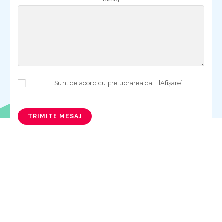
Sunt de acord cu prelucrarea datelor mele cu caracter personal în vederea plasării comenzii și creării opționale a contului, dacă s-a selectat opțiunea. Temeiul prelucrării îl reprezintă obligația contractuală, în scopul livrării produselor comandate, durata prelucrării fiind perioada termenului de prescripție de 3 ani de la plasarea comenzii. În măsura în care nu sunteți de acord cu prelucrarea datelor dvs, vă informăm că nu vom putea livra produsele comandate. Drepturile dvs. în calitate de persoană vizată sunt garantate prin
[Afișare]
TRIMITE MESAJ