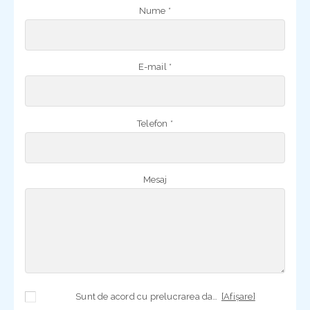
Nume *
E-mail *
Telefon *
Mesaj
Sunt de acord cu prelucrarea datelor mele cu caracter personal în vederea plasării comenzii și creării opționale a contului, dacă s-a selectat opțiunea. Temeiul prelucrării îl reprezintă obligația contractuală, în scopul livrării produselor comandate, durata prelucrării fiind perioada termenului de prescripție de 3 ani de la plasarea comenzii. În măsura în care nu sunteți de acord cu prelucrarea datelor dvs, vă informăm că nu vom putea livra produsele comandate. Drepturile dvs. în calitate de persoană vizată sunt garantate prin
[Afișare]