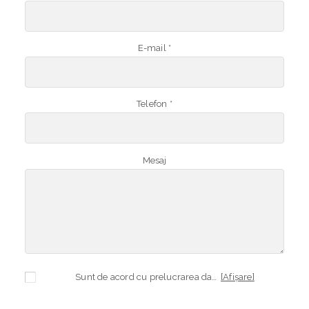
E-mail *
Telefon *
Mesaj
Sunt de acord cu prelucrarea datelor mele cu caracter personal în vederea plasării comenzii și creării opționale a contului, dacă s-a selectat opțiunea. Temeiul prelucrării îl reprezintă obligația contractuală, în scopul livrării produselor comandate, durata prelucrării fiind perioada termenului de prescripție de 3 ani de la plasarea comenzii. În măsura în care nu sunteți de acord cu prelucrarea datelor dvs, vă informăm că nu vom putea livra produsele comandate. Drepturile dvs. în calitate de persoană vizată sunt garantate prin
[Afișare]