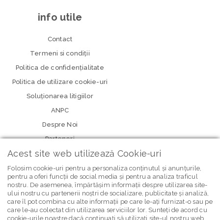
info utile
Contact
Termeni si condiţii
Politica de confidenţialitate
Politica de utilizare cookie-uri
Soluționarea litigiilor
ANPC
Despre Noi
Parteneri
Acest site web utilizează Cookie-uri
Folosim cookie-uri pentru a personaliza conținutul și anunțurile,
pentru a oferi funcții de social media și pentru a analiza traficul
nostru. De asemenea, împărtășim informații despre utilizarea site-
ului nostru cu partenerii noștri de socializare, publicitate și analiză,
care îl pot combina cu alte informații pe care le-ați furnizat-o sau pe
care le-au colectat din utilizarea serviciilor lor. Sunteți de acord cu
newsletter Bebe Brands
cookie-urile noastre dacă continuați să utilizați site-ul nostru web.