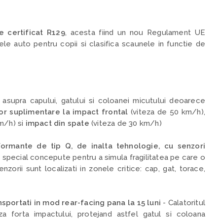
 certificat R129
,
acesta fiind un nou Regulament UE
ele auto pentru copii si clasifica scaunele in functie de
asupra capului, gatului si coloanei micutului deoarece
or suplimentare la impact frontal
(viteza de 50 km/h),
m/h) si
impact din spate
(viteza de 30 km/h)
ormante de tip Q, de inalta tehnologie, cu senzori
,
special concepute pentru a simula fragilitatea pe care o
zorii sunt localizati in zonele critice: cap, gat, torace,
nsportati in mod rear-facing pana la 15 luni
- C
alatoritul
a forta impactului, protejand astfel gatul si coloana