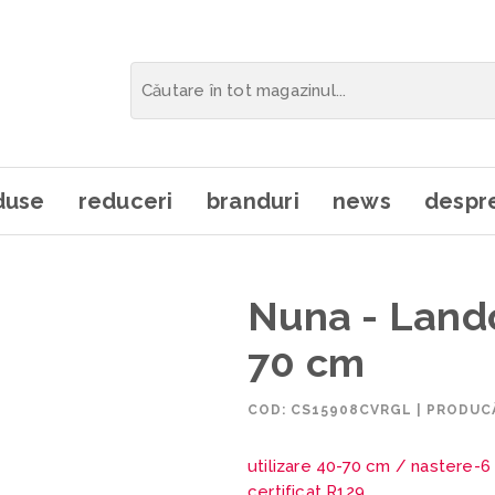
duse
reduceri
branduri
news
despre
Nuna - Lando
70 cm
COD:
CS15908CVRGL
|
PRODUC
utilizare 40-70 cm /
nastere-6 
certificat R129