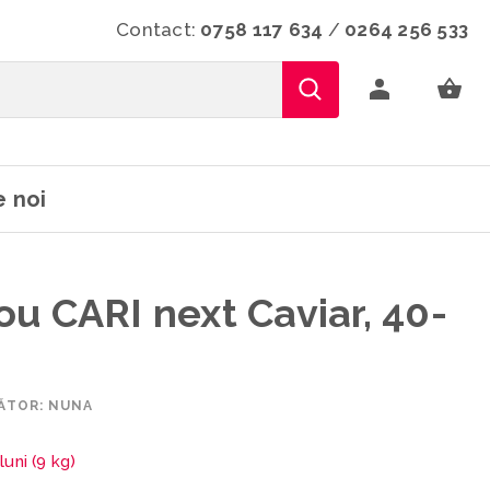
Contact:
0758 117 634
/
0264 256 533
 noi
u CARI next Caviar, 40-
ĂTOR: NUNA
luni (9 kg)