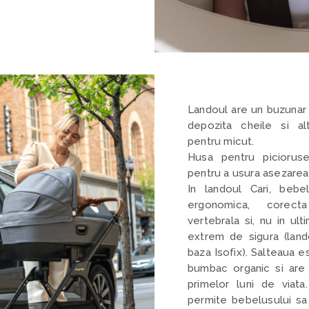
Landoul are un buzunar f
depozita cheile si al
pentru micut.
Husa pentru piciorus
pentru a usura asezarea 
In landoul Cari, bebe
ergonomica, corect
vertebrala si, nu in ul
extrem de sigur
a (land
baza Isofix). Salteaua e
bumbac organic si are 
primelor luni de viat
permite bebelusului s