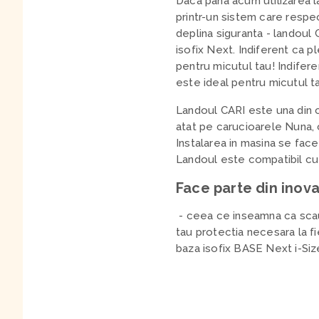
Daca pana acum utilizarea la
printr-un sistem care respec
deplina siguranta - landoul 
isofix Next. Indiferent ca p
pentru micutul tau! Indifere
este ideal pentru micutul t
Landoul CARI este una din ce
atat pe carucioarele Nuna, c
Instalarea in masina se face
Landoul este compatibil cu 
Face parte din inov
- ceea ce inseamna ca scau
tau protectia necesara la fi
baza isofix BASE Next i-Siz