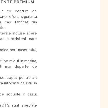
CENTE PREMIUM
zut cu centura de
care ofera siguranta
ru cap fabricat din
nte.
terale incluse si are
astic rezistent, care
mica nou-nascutului,
ti pe micut in masina,
cat mai departe de
 conceput pentru a-l
ta intocmai ca intr-un
e socurile in cazul
e GOTS sunt speciale