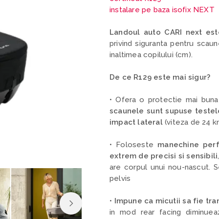
instalare pe baza isofix NEXT
Landoul auto CARI next este
privind siguranta pentru scaun
inaltimea copilului (cm).
De ce R129 este mai sigur?
• Ofera o protectie mai buna 
scaunele sunt supuse testel
impact lateral
(viteza de 24 k
• Foloseste
manechine perf
extrem de precisi si sensibili
are corpul unui nou-nascut. Sen
pelvis
•
Impune ca micutii sa fie tra
in mod rear facing diminueaz