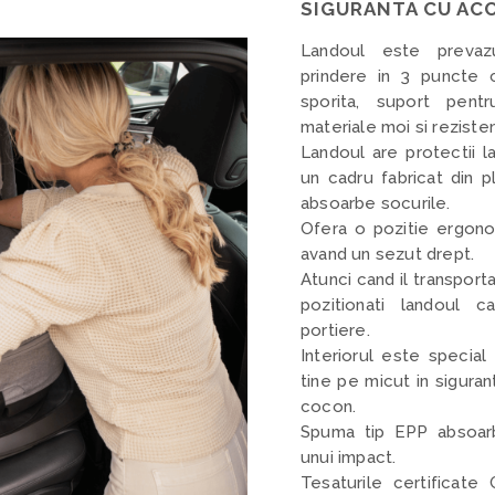
SIGURANTA CU AC
Landoul este preva
prindere in 3 puncte 
sporita, suport pent
materiale moi si reziste
Landoul are protectii la
un cadru fabricat din pl
absoarbe socurile.
Ofera o pozitie ergono
avand un sezut drept.
Atunci cand il transporta
pozitionati landoul 
portiere.
Interiorul este special
tine pe micut in siguran
cocon.
Spuma tip EPP absoarb
unui impact.
Tesaturile certificat