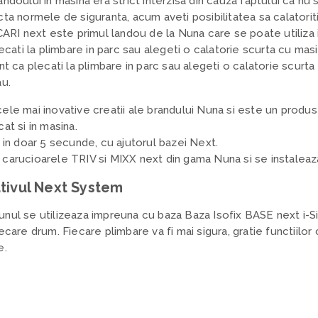
ndoului in masina era strict interzisa din cauza faptului ca nu 
ta normele de siguranta, acum aveti posibilitatea sa calatoriti
CARI next este primul landou de la Nuna care se poate utiliza 
lecati la plimbare in parc sau alegeti o calatorie scurta cu mas
nt ca plecati la plimbare in parc sau alegeti o calatorie scurt
au.
le mai inovative creatii ale brandului Nuna si este un produs hi
at si in masina.
 in doar 5 secunde, cu ajutorul bazei Next.
carucioarele TRIV si MIXX next din gama Nuna si se instaleaza 
ativul Next System
nul se utilizeaza impreuna cu baza
Baza Isofix BASE next i-Si
ecare drum. Fiecare plimbare va fi mai sigura, gratie functiilo
e.