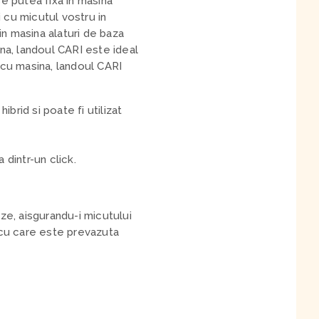
se putea fixa in masina
 cu micutul vostru in
in masina alaturi de baza
ina, landoul CARI este ideal
a cu masina, landoul CARI
brid si poate fi utilizat
dintr-un click.
ze, aisgurandu-i micutului
r cu care este prevazuta