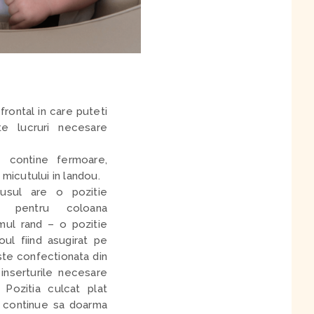
rontal in care puteti
te lucruri necesare
e contine fermoare,
micutului in landou.
lusul are o pozitie
a pentru coloana
timul rand –
o pozitie
oul fiind asugirat pe
ste confectionata din
inserturile necesare
a.
Pozitia culcat plat
a continue sa doarma