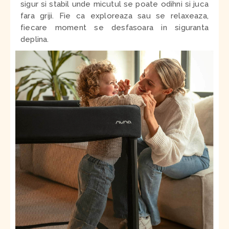
sigur si stabil unde micutul se poate odihni si juca
fara griji. Fie ca exploreaza sau se relaxeaza,
fiecare moment se desfasoara in siguranta
deplina.