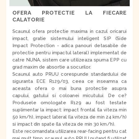
OFERA PROTECTIE LA FIECARE
CALATORIE
Scaunul ofera protectie maxima in cazul oricarui
impact, gratie sistemului inteligent SIP (Side
Impact Protection - adica panouri detasabile de
protectie pentru impactul lateral) implementat de
catre NUNA, sistem care utilizeaza spuma EPP cu
grad maxim de absortie a socurilor.
Scaunul auto PRUU corespunde standardului de
siguranta ECE R129/03, ceea ce inseamna ca
aceasta ofera o mai buna protectie asupra
capului, gatului si coloanei micutului. De ce?
Produsele omologate R129 au fost testate
suplimentar la impact: impact frontal (la viteza min
50 km/h), impact lateral (la viteza de min 24 km/h)
si impact din spate (la viteza de min 30 km/h).
Este recomandata utilizarea rear-facing pentru cat
mai mult timp, scaunul auto PRUU putand fi utilizat