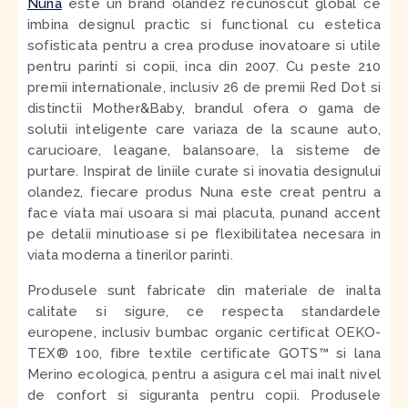
Nuna
este un brand olandez recunoscut global ce
imbina designul practic si functional cu estetica
sofisticata pentru a crea produse inovatoare si utile
pentru parinti si copii, inca din 2007. Cu peste 210
premii internationale, inclusiv 26 de premii Red Dot si
distinctii Mother&Baby, brandul ofera o gama de
solutii inteligente care variaza de la scaune auto,
carucioare, leagane, balansoare, la sisteme de
purtare. Inspirat de liniile curate si inovatia designului
olandez, fiecare produs Nuna este creat pentru a
face viata mai usoara si mai placuta, punand accent
pe detalii minutioase si pe flexibilitatea necesara in
viata moderna a tinerilor parinti.
Produsele sunt fabricate din materiale de inalta
calitate si sigure, ce respecta standardele
europene, inclusiv bumbac organic certificat OEKO-
TEX® 100, fibre textile certificate GOTS™ si lana
Merino ecologica, pentru a asigura cel mai inalt nivel
de confort si siguranta pentru copii.
Produsele