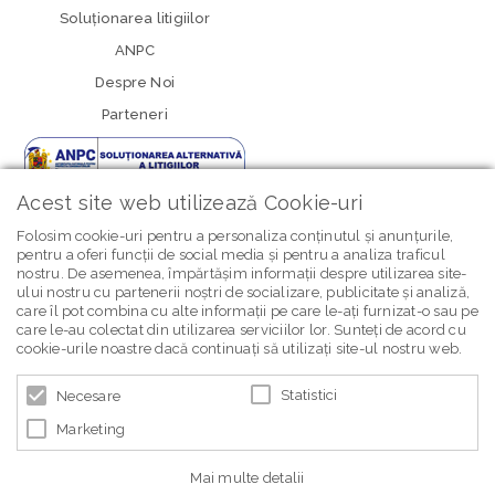
Soluționarea litigiilor
ANPC
Despre Noi
Parteneri
Acest site web utilizează Cookie-uri
Folosim cookie-uri pentru a personaliza conținutul și anunțurile,
pentru a oferi funcții de social media și pentru a analiza traficul
nostru. De asemenea, împărtășim informații despre utilizarea site-
newsletter Bebe Brands
ului nostru cu partenerii noștri de socializare, publicitate și analiză,
care îl pot combina cu alte informații pe care le-ați furnizat-o sau pe
care le-au colectat din utilizarea serviciilor lor. Sunteți de acord cu
cookie-urile noastre dacă continuați să utilizați site-ul nostru web.
Statistici
Necesare
Marketing
© 2026 BEBE BRANDS | POWERED BY
BLUGENTO
Mai multe detalii