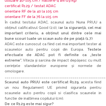
utilizare 40-105 cm /
nastere-4 ani (19 kg)
certificat R129 / testat ADAC
orientare RF de la 40 la 105 cm
orientare FF de la 76 la 105 cm
În cadrul testului ADAC, scaunul auto Nuna PRUU a
obținut calificativul Good (2.0),
iar la siguranță, cel mai
important criteriu, a obținut unul dintre cele mai
bune scouri luate un scaun auto de pe piață (1.7)
ADAC este cunoscut ca fiind cel mai important tester al
scaunelor auto pentru copii din Europa.
Testele
efectuate de ADAC pot fi definite ca „teste
extreme”.
Viteza și sarcina de impact depășesc cu mult
cerințele standardelor europene și normele de
omologare.
____________________________________________________
Scaunul auto PRUU este certificat R129
,
acesta fiind
un nou Regulament UE privind siguranta pentru
scaunele auto pentru copii si clasifica scaunele in
functie de inaltimea copilului (cm).
De ce R129 este mai sigur?