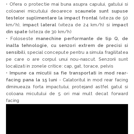
• Ofera o protectie mai buna asupra capului, gatului si
coloanei micutului deoarece
scaunele sunt supuse
testelor suplimentare la impact frontal
(viteza de 50
km/h),
impact lateral
(viteza de 24 km/h) si
impact
din spate
(viteza de 30 km/h)
• Foloseste
manechine performante de tip Q, de
inalta tehnologie, cu senzori extrem de precisi si
sensibili
,
special concepute pentru a simula fragilitatea
pe care o are corpul unui nou-nascut. Senzorii sunt
localizati in zonele critice: cap, gat, torace, pelvis
•
Impune ca micutii sa fie transportati in mod rear-
facing pana la 15 luni
- C
alatoritul in mod rear facing
diminueaza forta impactului, protejand astfel gatul si
coloana micutului de 5 ori mai mult decat forward
facing