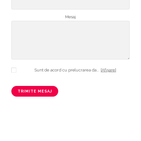
Mesaj
Sunt de acord cu prelucrarea datelor mele cu caracter personal în vederea plasării comenzii și creării opționale a contului, dacă s-a selectat opțiunea. Temeiul prelucrării îl reprezintă obligația contractuală, în scopul livrării produselor comandate, durata prelucrării fiind perioada termenului de prescripție de 3 ani de la plasarea comenzii. În măsura în care nu sunteți de acord cu prelucrarea datelor dvs, vă informăm că nu vom putea livra produsele comandate. Drepturile dvs. în calitate de persoană vizată sunt garantate prin
[Afișare]
TRIMITE MESAJ