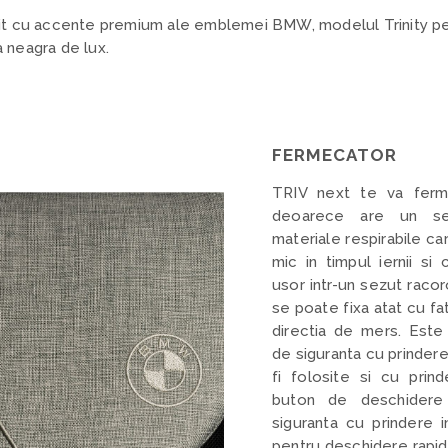
gatit cu accente premium ale emblemei BMW, modelul Trinity pe
a neagra de lux.
FERMECATOR
TRIV next te va ferm
deoarece are un se
materiale respirabile car
mic in timpul iernii si
usor intr-un sezut raco
se poate fixa atat cu fat
directia de mers. Este
de siguranta cu prindere
fi folosite si cu prin
buton de deschidere 
siguranta cu prindere 
pentru deschidere rapida