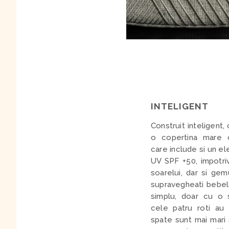
INTELIGENT
Construit inteligent,
o copertina mare c
care include si un e
UV SPF +50, impotri
soarelui, dar si gem
supravegheati bebel
simplu, doar cu o s
cele patru roti au s
spate sunt mai mari