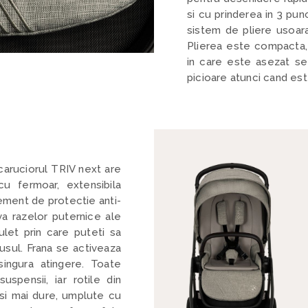
si cu prinderea in 3 pun
sistem de pliere usoara
Plierea este compacta, 
in care este asezat sez
picioare atunci cand este
 caruciorul TRIV next are
u fermoar, extensibila
lement de protectie anti-
va razelor puternice ale
ulet prin care puteti sa
usul. Frana se activeaza
ingura atingere. Toate
uspensii, iar rotile din
 si mai dure, umplute cu