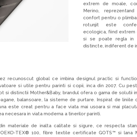
extrem de moale, con
Merino, reprezentand
confort pentru o plimba
rotunjit este confe
ecologica, fiind extrem 
si se poate regla in i
distincte, indiferent de i
z recunoscut global ce imbina designul practic si function
toare si utile pentru parinti si copii, inca din 2007. Cu pest
t si distinctii Mother&Baby, brandul ofera o gama de solutii i
agane, balansoare, la sisteme de purtare. Inspirat de liniile c
na este creat pentru a face viata mai usoara si mai placut
ea necesara in viata moderna a tinerilor parinti.
in materiale de inalta calitate si sigure, ce respecta sta
 OEKO-TEX® 100, fibre textile certificate GOTS™ si lana 