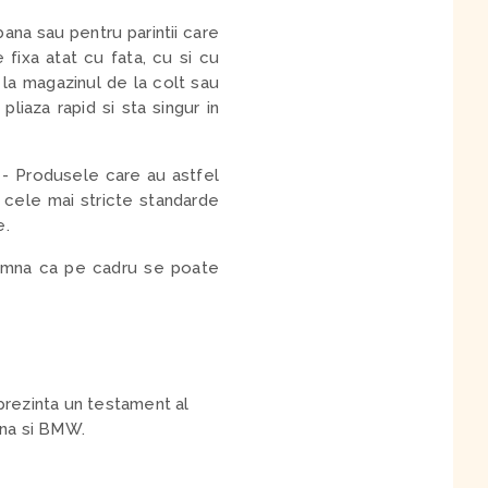
ana sau pentru parintii care
 fixa atat cu fata, cu si cu
a la magazinul de la colt sau
liaza rapid si sta singur in
- Produsele care au astfel
u cele mai stricte standarde
e.
seamna ca pe cadru se poate
prezinta un testament al
una si BMW.