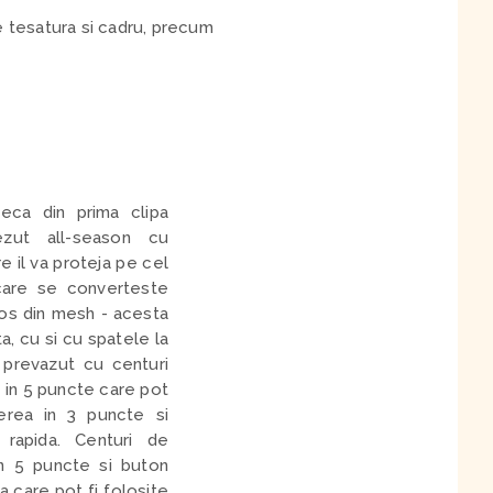
 tesatura si cadru, precum
eca din prima clipa
zut all-season cu
e il va proteja pe cel
 care se converteste
ros din mesh - acesta
a, cu si cu spatele la
 prevazut cu centuri
 in 5 puncte care pot
derea in 3 puncte si
rapida. Centuri de
in 5 puncte si buton
 care pot fi folosite