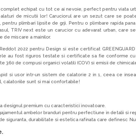
complet echipat cu tot ce ai nevoie, perfect pentru viata urb
 alaturi de micutii lor! Caruciorul are un sezut care se poate
 pentru plimbari lipsite de grji. Pentru o plimbare rapida pan
asul, TRIV next este un carucior cu adevarat urban, care se p
te de miscare a mainilor.
 Reddot 2022 pentru Design si este certificat GREENGUARD 
ele au fost riguros testate si certificate sa fie conforme c
ste 360 de compusi organici volatili (COV) si emisii de chimical
apid si usor intr-un sistem de calatorie 2 in 1, ceea ce in
l, calatoriile sunt si mai confortabile!
 designul premium cu caracteristici inovatoare.
ajamentul ambelor branduri pentru perfectiune in detalii si re
e siguranta, durabilitate si estetica rafinata care definesc N
e.