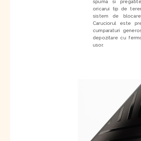
spuma si pregatit
oricarui tip de tere
sistem de blocar
Caruciorul este p
cumparaturi genero
depozitare cu fermo
usor.