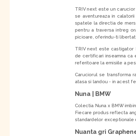
TRIV next este un carucior 
se aventureaza in calatorii
spatele la directia de mers,
pentru a traversa intreg or
picioare, oferindu-ti liberta
TRIV next este castigator
de certificari inseamna ca 
referitoare la emisiile a pe
Caruciorul se transforma r
atasa si landou - in acest fe
Nuna | BMW
Colectia Nuna x BMW imbina
Fiecare produs reflecta ang
standardelor exceptionale d
Nuanta gri Graphen