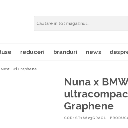
duse
reduceri
branduri
news
despre
 Next, Gri Graphene
Nuna x BMW 
ultracompact
Graphene
COD:
ST16623GRAGL
|
PRODUC