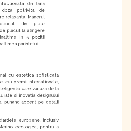
fectionata din lana
 doza potrivita de
re relaxanta. Manerul
ctionat din piele
de placut la atingere
naltime in 5 pozitii
naltimea parintelui.
al cu estetica sofisticata
e 210 premii internationale,
nteligente care variaza de la
urate si inovatia designului
a, punand accent pe detalii
ndardele europene, inclusiv
Merino ecologica, pentru a