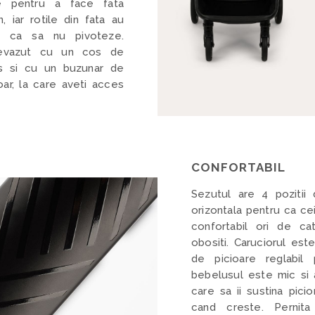
e pentru a face fata
n, iar rotile din fata au
e ca sa nu pivoteze.
revazut cu un cos de
s si cu un buzunar de
ar, la care aveti acces
CONFORTABIL
Sezutul are 4 pozitii 
orizontala pentru ca ce
confortabil ori de ca
obositi. Caruciorul est
de picioare reglabil
bebelusul este mic si a
care sa ii sustina pici
cand creste. Pernita