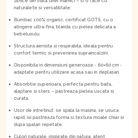
zilnice din viata unei mamici – si o face cu
naturalete si versatilitate:
Bumbac 100% organic, certificat GOTS, cu o
atingere ultra-fina, blanda cu pielea delicata a
bebelusulu.
Structura aerisita si respirabila, ideala pentru
confort termic si prevenirea supraincalzirii.
Disponibila in dimensiuni generoase - 60×60 cm -
adaptate pentru utilizare acasa sau in deplasari.
Absorbtie superioara, perfecta pentru baita,
alaptare si sters – pastreaza pielea uscata si
curata.
Usor de intretinut: se spala la masina, se usuca
rapid, isi pastreaza forma si textura moale chiar si
dupa spalari repetate.
Culori naturale, inspirate din natura, atent