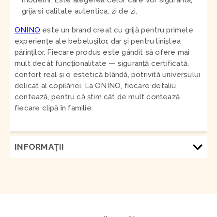
moderni. Este alegerea celor care vor siguranta,
grija si calitate autentica, zi de zi.
ONINO
este un brand creat cu grijă pentru primele
experiențe ale bebelușilor, dar și pentru liniștea
părinților. Fiecare produs este gândit să ofere mai
mult decât funcționalitate — siguranță certificată,
confort real și o estetică blândă, potrivită universului
delicat al copilăriei. La ONINO, fiecare detaliu
contează, pentru că știm cât de mult contează
fiecare clipă în familie.
INFORMAŢII