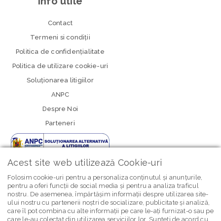
info utile
Contact
Termeni si condiţii
Politica de confidenţialitate
Politica de utilizare cookie-uri
Soluționarea litigiilor
ANPC
Despre Noi
Parteneri
Acest site web utilizează Cookie-uri
Folosim cookie-uri pentru a personaliza conținutul și anunțurile,
pentru a oferi funcții de social media și pentru a analiza traficul
nostru. De asemenea, împărtășim informații despre utilizarea site-
newsletter Bebe Brands
ului nostru cu partenerii noștri de socializare, publicitate și analiză,
care îl pot combina cu alte informații pe care le-ați furnizat-o sau pe
care le-au colectat din utilizarea serviciilor lor. Sunteți de acord cu