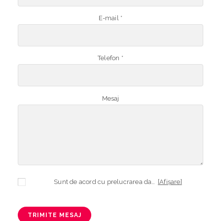
E-mail *
Telefon *
Mesaj
Sunt de acord cu prelucrarea datelor mele cu caracter personal în vederea plasării comenzii și creării opționale a contului, dacă s-a selectat opțiunea. Temeiul prelucrării îl reprezintă obligația contractuală, în scopul livrării produselor comandate, durata prelucrării fiind perioada termenului de prescripție de 3 ani de la plasarea comenzii. În măsura în care nu sunteți de acord cu prelucrarea datelor dvs, vă informăm că nu vom putea livra produsele comandate. Drepturile dvs. în calitate de persoană vizată sunt garantate prin
[Afișare]
TRIMITE MESAJ