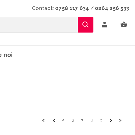
Contact:
0758 117 634
/
0264 256 533
 noi
«
»
5
6
7
8
9