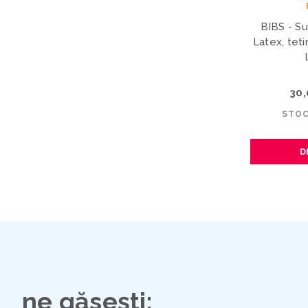
BIBS - S
Latex, teti
30
STOC
D
ne găsești: