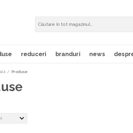
duse
reduceri
branduri
news
despre
ală
/
Produse
duse