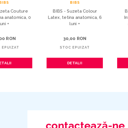
BIBS
BIBS
uzeta Couture
BIBS - Suzeta Colour
B
na anatomica, 0
Latex, tetina anatomica, 6
In
luni +
luni +
,00 RON
30,00 RON
 EPUIZAT
STOC EPUIZAT
ETALII
DETALII
contactează-ne