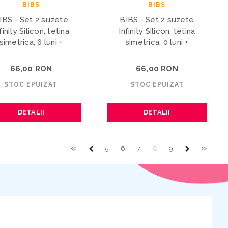
BIBS
BIBS
IBS - Set 2 suzete
BIBS - Set 2 suzete
finity Silicon, tetina
Infinity Silicon, tetina
simetrica, 6 luni +
simetrica, 0 luni +
66,00 RON
66,00 RON
STOC EPUIZAT
STOC EPUIZAT
DETALII
DETALII
«
»
5
6
7
8
9