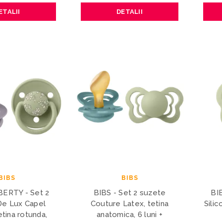
ETALII
DETALII
BIBS
BIBS
BERTY - Set 2
BIBS - Set 2 suzete
BI
De Lux Capel
Couture Latex, tetina
Silic
tetina rotunda,
anatomica, 6 luni +