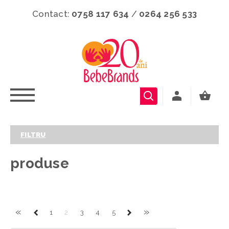
Contact:
0758 117 634
/
0264 256 533
FILTRU
produse
«
»
1
2
3
4
5