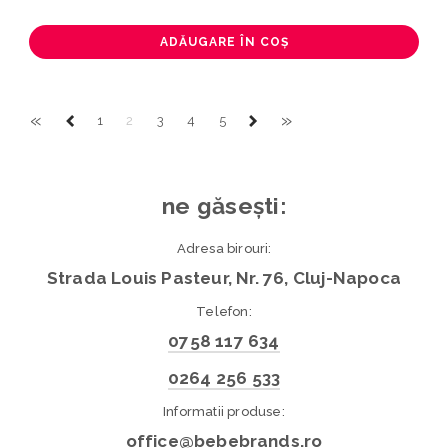
ADĂUGARE ÎN COȘ
«
»
1
2
3
4
5
ne găsești:
Adresa birouri:
Strada Louis Pasteur, Nr. 76, Cluj-Napoca
Telefon:
0758 117 634
0264 256 533
Informatii produse:
office@bebebrands.ro