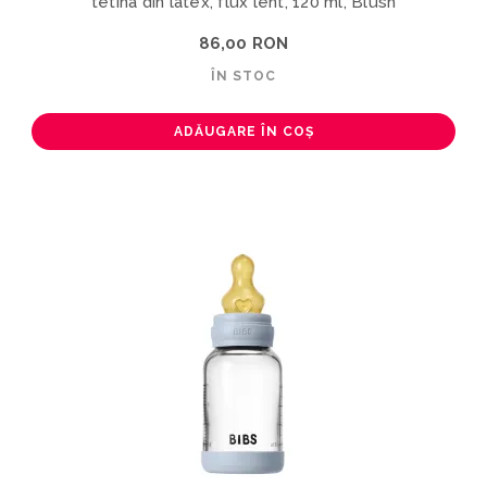
tetina din latex, flux lent, 120 ml, Blush
86,00 RON
ÎN STOC
ADĂUGARE ÎN COȘ