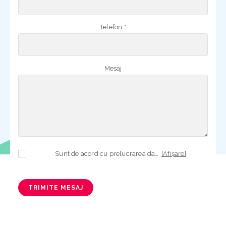
Telefon *
Mesaj
Sunt de acord cu prelucrarea datelor mele cu caracter personal în vederea plasării comenzii și creării opționale a contului, dacă s-a selectat opțiunea. Temeiul prelucrării îl reprezintă obligația contractuală, în scopul livrării produselor comandate, durata prelucrării fiind perioada termenului de prescripție de 3 ani de la plasarea comenzii. În măsura în care nu sunteți de acord cu prelucrarea datelor dvs, vă informăm că nu vom putea livra produsele comandate. Drepturile dvs. în calitate de persoană vizată sunt garantate prin
[Afișare]
TRIMITE MESAJ