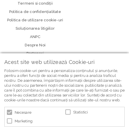
Termeni si condiţii
Politica de confidenţialitate
Politica de utilizare cookie-uri
Soluționarea litigiilor
ANPC
Despre Noi
Parteneri
Acest site web utilizează Cookie-uri
Folosim cookie-uri pentru a personaliza conținutul și anunțurile,
pentru a oferi funcții de social media și pentru a analiza traficul
nostru. De asemenea, împărtășim informații despre utilizarea site-
ului nostru cu partenerii noștri de socializare, publicitate și analiză,
care îl pot combina cu alte informații pe care le-ați furnizat-o sau pe
care le-au colectat din utilizarea serviciilor lor. Sunteți de acord cu
newsletter Bebe Brands
cookie-urile noastre dacă continuați să utilizați site-ul nostru web.
Statistici
Necesare
Marketing