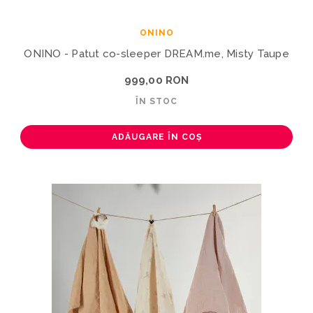
ONINO
ONINO - Patut co-sleeper DREAM.me, Misty Taupe
999,00 RON
ÎN STOC
ADĂUGARE ÎN COȘ