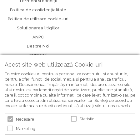
Termeni si condiţii
Politica de confidenţialitate
Politica de utilizare cookie-uri
Soluționarea litigiilor
ANPC
Despre Noi
Parteneri
Acest site web utilizează Cookie-uri
Folosim cookie-uri pentru a personaliza conținutul și anunțurile,
pentru a oferi funcții de social media și pentru a analiza traficul
nostru. De asemenea, împărtășim informații despre utilizarea site-
ului nostru cu partenerii noștri de socializare, publicitate și analiză,
care îl pot combina cu alte informații pe care le-ați furnizat-o sau pe
care le-au colectat din utilizarea serviciilor lor. Sunteți de acord cu
newsletter Bebe Brands
cookie-urile noastre dacă continuați să utilizați site-ul nostru web.
Statistici
Necesare
Marketing