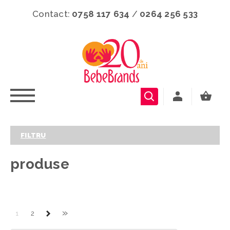
Contact:
0758 117 634
/
0264 256 533
FILTRU
produse
»
1
2