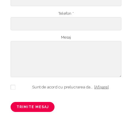
Telefon *
Mesaj
Sunt de acord cu prelucrarea datelor mele cu caracter personal în vederea plasării comenzii și creării opționale a contului, dacă s-a selectat opțiunea. Temeiul prelucrării îl reprezintă obligația contractuală, în scopul livrării produselor comandate, durata prelucrării fiind perioada termenului de prescripție de 3 ani de la plasarea comenzii. În măsura în care nu sunteți de acord cu prelucrarea datelor dvs, vă informăm că nu vom putea livra produsele comandate. Drepturile dvs. în calitate de persoană vizată sunt garantate prin
[Afișare]
TRIMITE MESAJ