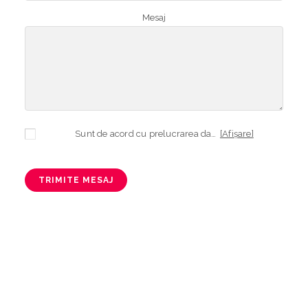
Mesaj
Sunt de acord cu prelucrarea datelor mele cu caracter personal în vederea plasării comenzii și creării opționale a contului, dacă s-a selectat opțiunea. Temeiul prelucrării îl reprezintă obligația contractuală, în scopul livrării produselor comandate, durata prelucrării fiind perioada termenului de prescripție de 3 ani de la plasarea comenzii. În măsura în care nu sunteți de acord cu prelucrarea datelor dvs, vă informăm că nu vom putea livra produsele comandate. Drepturile dvs. în calitate de persoană vizată sunt garantate prin
[Afișare]
TRIMITE MESAJ