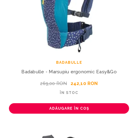
BADABULLE
Badabulle - Marsupiu ergonomic Easy&Go
269,00 RON
242,10 RON
ÎN STOC
ADĂUGARE ÎN COȘ