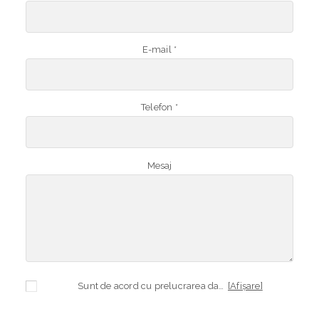
E-mail *
Telefon *
Mesaj
Sunt de acord cu prelucrarea datelor mele cu caracter personal în vederea plasării comenzii și creării opționale a contului, dacă s-a selectat opțiunea. Temeiul prelucrării îl reprezintă obligația contractuală, în scopul livrării produselor comandate, durata prelucrării fiind perioada termenului de prescripție de 3 ani de la plasarea comenzii. În măsura în care nu sunteți de acord cu prelucrarea datelor dvs, vă informăm că nu vom putea livra produsele comandate. Drepturile dvs. în calitate de persoană vizată sunt garantate prin
[Afișare]