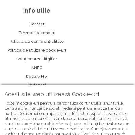
info utile
Contact
Termeni si condiţii
Politica de confidenţialitate
Politica de utilizare cookie-uri
Soluționarea litigiilor
ANPC
Despre Noi
Parteneri
Acest site web utilizează Cookie-uri
Folosim cookie-uri pentru a personaliza conținutul și anunțurile,
pentru a oferi funcții de social media și pentru a analiza traficul
nostru. De asemenea, împărtășim informații despre utilizarea site-
ului nostru cu partenerii noștri de socializare, publicitate și analiză,
care îl pot combina cu alte informații pe care le-ați furnizat-o sau pe
care le-au colectat din utilizarea serviciilor lor. Sunteți de acord cu
newsletter Bebe Brands
cookie-urile noastre dacă continuați să utilizați site-ul nostru web.