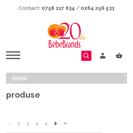
Contact:
0758 117 634
/
0264 256 533
FILTRU
produse
»
1
2
3
4
5