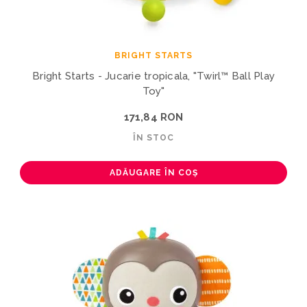
BRIGHT STARTS
Bright Starts - Jucarie tropicala, "Twirl™ Ball Play
Toy"
171,84 RON
ÎN STOC
ADĂUGARE ÎN COȘ