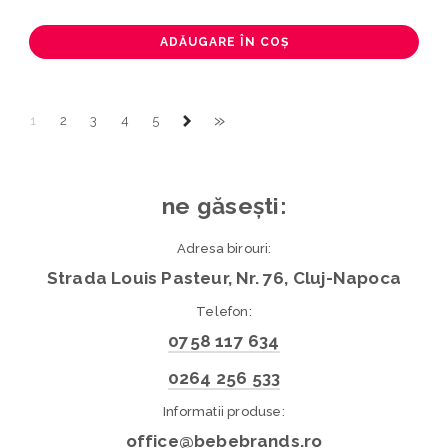
ADĂUGARE ÎN COȘ
»
1
2
3
4
5
ne găsești:
Adresa birouri:
Strada Louis Pasteur, Nr. 76, Cluj-Napoca
Telefon:
0758 117 634
0264 256 533
Informatii produse:
office@bebebrands.ro