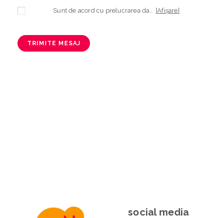
Sunt de acord cu prelucrarea datelor mele cu caracter personal în vederea plasării comenzii și creării opționale a contului, dacă s-a selectat opțiunea. Temeiul prelucrării îl reprezintă obligația contractuală, în scopul livrării produselor comandate, durata prelucrării fiind perioada termenului de prescripție de 3 ani de la plasarea comenzii. În măsura în care nu sunteți de acord cu prelucrarea datelor dvs, vă informăm că nu vom putea livra produsele comandate. Drepturile dvs. în calitate de persoană vizată sunt garantate prin
[Afișare]
TRIMITE MESAJ
social media