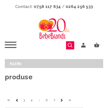
Contact:
0758 117 634
/
0264 256 533
FILTRU
produse
«
»
3
4
5
6
7