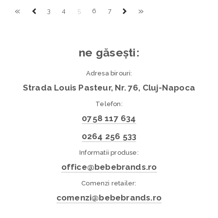
«
»
3
4
5
6
7
ne găsești:
Adresa birouri:
Strada Louis Pasteur, Nr. 76, Cluj-Napoca
Telefon:
0758 117 634
0264 256 533
Informatii produse:
office@bebebrands.ro
Comenzi retailer:
comenzi@bebebrands.ro