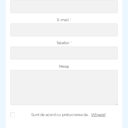
E-mail *
Telefon *
Mesaj
Sunt de acord cu prelucrarea datelor mele cu caracter personal în vederea plasării comenzii și creării opționale a contului, dacă s-a selectat opțiunea. Temeiul prelucrării îl reprezintă obligația contractuală, în scopul livrării produselor comandate, durata prelucrării fiind perioada termenului de prescripție de 3 ani de la plasarea comenzii. În măsura în care nu sunteți de acord cu prelucrarea datelor dvs, vă informăm că nu vom putea livra produsele comandate. Drepturile dvs. în calitate de persoană vizată sunt garantate prin
[Afișare]