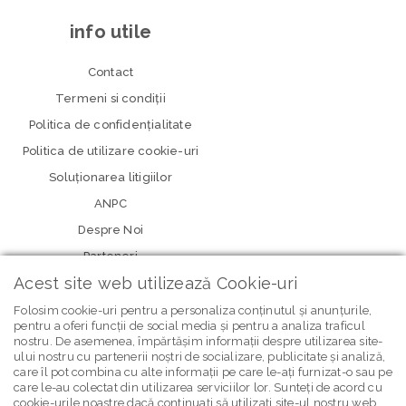
info utile
Contact
Termeni si condiţii
Politica de confidenţialitate
Politica de utilizare cookie-uri
Soluționarea litigiilor
ANPC
Despre Noi
Parteneri
Acest site web utilizează Cookie-uri
Folosim cookie-uri pentru a personaliza conținutul și anunțurile,
pentru a oferi funcții de social media și pentru a analiza traficul
nostru. De asemenea, împărtășim informații despre utilizarea site-
ului nostru cu partenerii noștri de socializare, publicitate și analiză,
care îl pot combina cu alte informații pe care le-ați furnizat-o sau pe
care le-au colectat din utilizarea serviciilor lor. Sunteți de acord cu
newsletter Bebe Brands
cookie-urile noastre dacă continuați să utilizați site-ul nostru web.