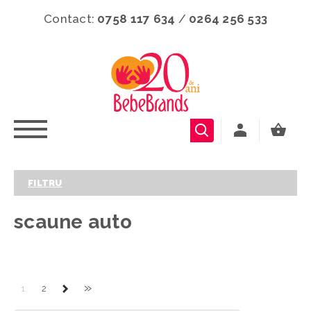
Contact:
0758 117 634
/
0264 256 533
FILTRU
scaune auto
»
1
2