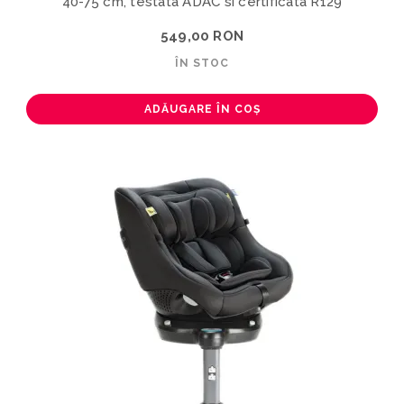
40-75 cm, testata ADAC si certificata R129
549,00 RON
ÎN STOC
ADĂUGARE ÎN COȘ