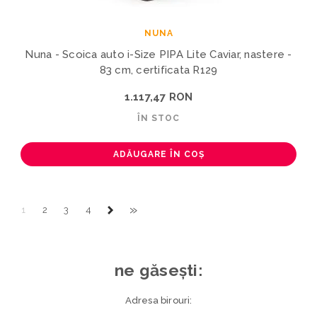
NUNA
Nuna - Scoica auto i-Size PIPA Lite Caviar, nastere -
83 cm, certificata R129
1.117,47 RON
ÎN STOC
ADĂUGARE ÎN COȘ
»
1
2
3
4
ne găsești:
Adresa birouri: