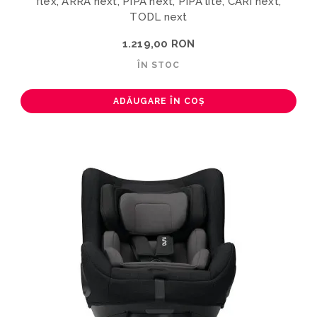
flex, ARRA next, PIPA next, PIPA lite, CARI next,
TODL next
1.219,00 RON
ÎN STOC
ADĂUGARE ÎN COȘ