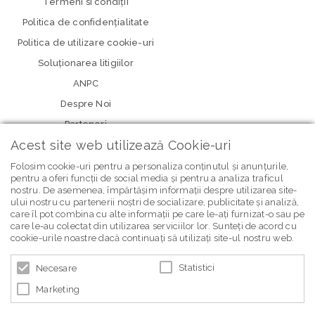
Termeni si condiţii
Politica de confidenţialitate
Politica de utilizare cookie-uri
Soluționarea litigiilor
ANPC
Despre Noi
Parteneri
Acest site web utilizează Cookie-uri
Folosim cookie-uri pentru a personaliza conținutul și anunțurile,
pentru a oferi funcții de social media și pentru a analiza traficul
nostru. De asemenea, împărtășim informații despre utilizarea site-
ului nostru cu partenerii noștri de socializare, publicitate și analiză,
care îl pot combina cu alte informații pe care le-ați furnizat-o sau pe
care le-au colectat din utilizarea serviciilor lor. Sunteți de acord cu
newsletter Bebe Brands
cookie-urile noastre dacă continuați să utilizați site-ul nostru web.
Statistici
Necesare
Marketing