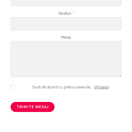
Telefon *
Mesaj
Sunt de acord cu prelucrarea datelor mele cu caracter personal în vederea plasării comenzii și creării opționale a contului, dacă s-a selectat opțiunea. Temeiul prelucrării îl reprezintă obligația contractuală, în scopul livrării produselor comandate, durata prelucrării fiind perioada termenului de prescripție de 3 ani de la plasarea comenzii. În măsura în care nu sunteți de acord cu prelucrarea datelor dvs, vă informăm că nu vom putea livra produsele comandate. Drepturile dvs. în calitate de persoană vizată sunt garantate prin
[Afișare]
TRIMITE MESAJ