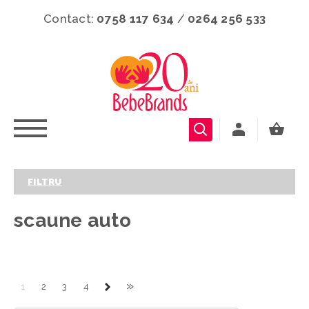
Contact:
0758 117 634
/
0264 256 533
FILTRU
scaune auto
»
1
2
3
4