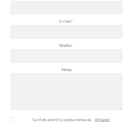
E-mail *
Telefon *
Mesaj
Sunt de acord cu prelucrarea datelor mele cu caracter personal în vederea plasării comenzii și creării opționale a contului, dacă s-a selectat opțiunea. Temeiul prelucrării îl reprezintă obligația contractuală, în scopul livrării produselor comandate, durata prelucrării fiind perioada termenului de prescripție de 3 ani de la plasarea comenzii. În măsura în care nu sunteți de acord cu prelucrarea datelor dvs, vă informăm că nu vom putea livra produsele comandate. Drepturile dvs. în calitate de persoană vizată sunt garantate prin
[Afișare]