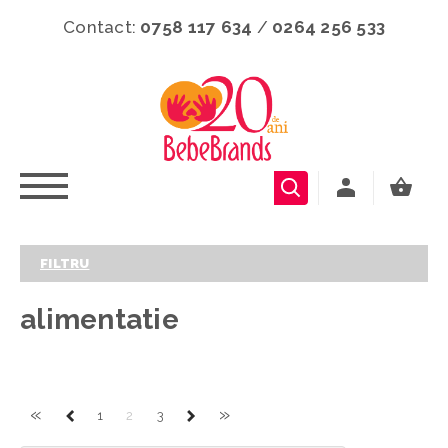
Contact:
0758 117 634
/
0264 256 533
FILTRU
alimentatie
«
»
1
2
3