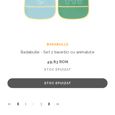
BADABULLE
Badabulle - Set 2 bavetici cu animalute
49,83 RON
STOC EPUIZAT
STOC EPUIZAT
«
»
1
2
3