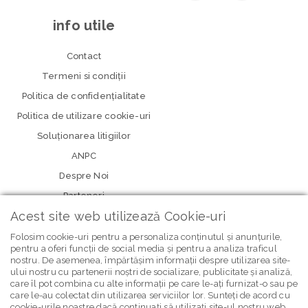
info utile
Contact
Termeni si condiţii
Politica de confidenţialitate
Politica de utilizare cookie-uri
Soluționarea litigiilor
ANPC
Despre Noi
Parteneri
Acest site web utilizează Cookie-uri
Folosim cookie-uri pentru a personaliza conținutul și anunțurile,
pentru a oferi funcții de social media și pentru a analiza traficul
nostru. De asemenea, împărtășim informații despre utilizarea site-
ului nostru cu partenerii noștri de socializare, publicitate și analiză,
care îl pot combina cu alte informații pe care le-ați furnizat-o sau pe
care le-au colectat din utilizarea serviciilor lor. Sunteți de acord cu
cookie-urile noastre dacă continuați să utilizați site-ul nostru web.