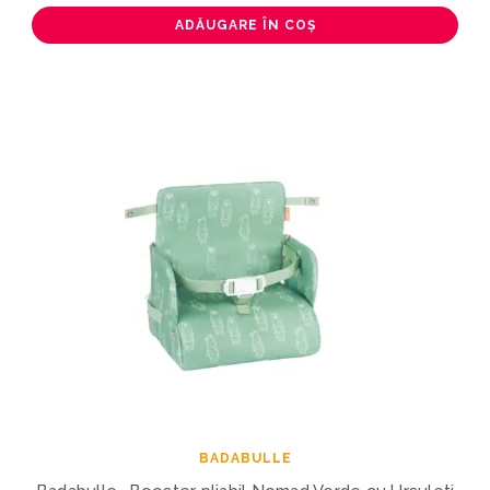
ADĂUGARE ÎN COȘ
BADABULLE