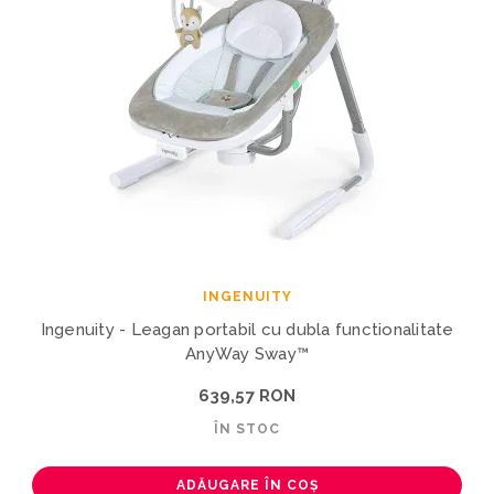
INGENUITY
Ingenuity - Leagan portabil cu dubla functionalitate
AnyWay Sway™
639,57 RON
ÎN STOC
ADĂUGARE ÎN COȘ