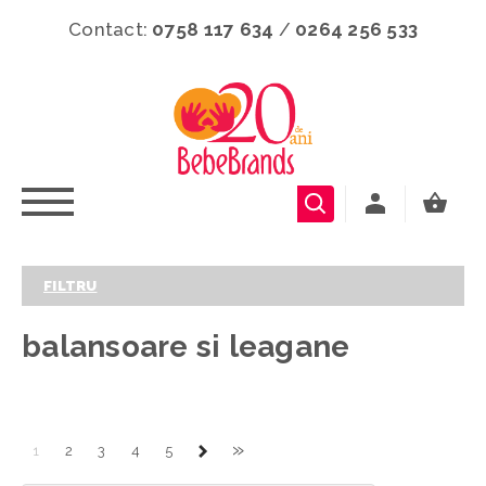
Contact:
0758 117 634
/
0264 256 533
FILTRU
balansoare si leagane
»
1
2
3
4
5