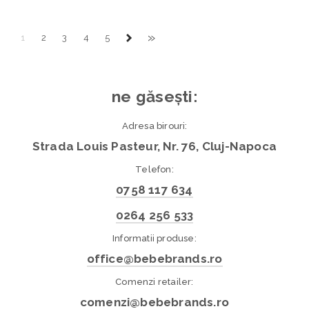
»
1
2
3
4
5
ne găsești:
Adresa birouri:
Strada Louis Pasteur, Nr. 76, Cluj-Napoca
Telefon:
0758 117 634
0264 256 533
Informatii produse:
office@bebebrands.ro
Comenzi retailer:
comenzi@bebebrands.ro