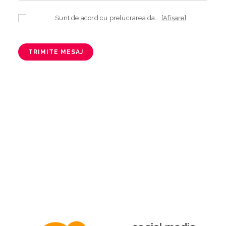
Sunt de acord cu prelucrarea datelor mele cu caracter personal în vederea plasării comenzii și creării opționale a contului, dacă s-a selectat opțiunea. Temeiul prelucrării îl reprezintă obligația contractuală, în scopul livrării produselor comandate, durata prelucrării fiind perioada termenului de prescripție de 3 ani de la plasarea comenzii. În măsura în care nu sunteți de acord cu prelucrarea datelor dvs, vă informăm că nu vom putea livra produsele comandate. Drepturile dvs. în calitate de persoană vizată sunt garantate prin
[Afișare]
TRIMITE MESAJ