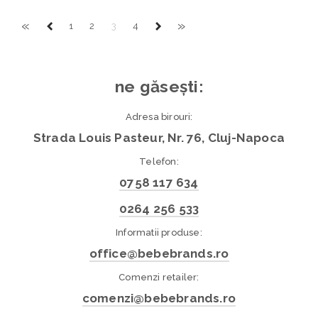
«
»
1
2
3
4
ne găsești:
Adresa birouri:
Strada Louis Pasteur, Nr. 76, Cluj-Napoca
Telefon:
0758 117 634
0264 256 533
Informatii produse:
office@bebebrands.ro
Comenzi retailer:
comenzi@bebebrands.ro