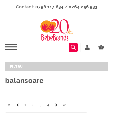
Contact:
0758 117 634
/
0264 256 533
FILTRU
balansoare
«
»
1
2
3
4