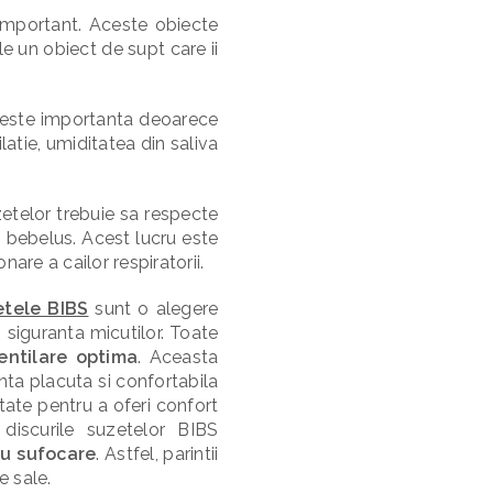
 important. Aceste obiecte
e un obiect de supt care ii
ia este importanta deoarece
latie, umiditatea din saliva
zetelor trebuie sa respecte
re bebelus. Acest lucru este
are a cailor respiratorii.
etele BIBS
sunt o alegere
 siguranta micutilor. Toate
ventilare optima
. Aceasta
nta placuta si confortabila
ctate pentru a oferi confort
discurile suzetelor BIBS
au sufocare
. Astfel, parintii
e sale.