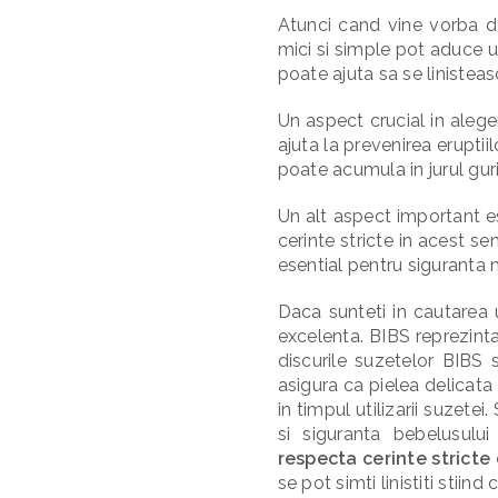
Atunci cand vine vorba de
mici si simple pot aduce u
poate ajuta sa se linisteas
Un aspect crucial in aleg
ajuta la prevenirea eruptii
poate acumula in jurul gurii
Un alt aspect important 
cerinte stricte in acest se
esential pentru siguranta m
Daca sunteti in cautarea 
excelenta. BIBS reprezinta
discurile suzetelor BIBS 
asigura ca pielea delicata
in timpul utilizarii suzete
si siguranta bebelusulu
respecta cerinte stricte
se pot simti linistiti stiin