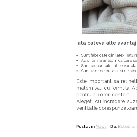
Iata cateva alte avantaj
Sunt fabricate din latex natura
Au o forma anatomica care se 
Sunt disponibile intr-o variet
Sunt usor de curatat si de steri
Este important sa retineti
matern sau cu formula. Ace
pentru a-i oferi confort.
Alegeti cu incredere suz
ventilatie corespunzatoare 
Postat în
News
De:
Bebebran