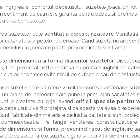
 ingrijirea si confortul bebelusului, suzetele joaca un rol
n sentiment de calm si siguranta pentru bebelusi, oferindu-l
ca si sa se relaxeze.
erea suzetelor este
ventilatia corespunzatoare
. Ventilat
lor cutanate si a petelor dureroase. Cand suzeta nu are venti
 bebelusului, ceea ce poate provoca iritatii si inflamatii.
este
dimensiunea si forma discurilor suzetelor
. Discul su
ns, fiind proiectat astfel incat sa nu poata fi inghitit de cat
icutilor, deoarece evita riscul de sufocare sau de obstruction
unei suzete care sa ofere ventilatie corespunzatoare,
suz
 un brand de incredere care pune in prim-plan sanatatea si
sunt proiectate cu grija, avand
orificii speciale pentru 
 a bebelusului va fi protejata si ca acesta va avea o experie
i. Sunt fabricate din materiale de inalta calitate si sunt proie
i dumneavoastra. Pe langa ventilarea corespunzatoare, 
 de dimensiune si forma, prevenind riscul de inghitire s
d ca bebelusul lor are o suzeta sigura si potrivita pentru nevoil