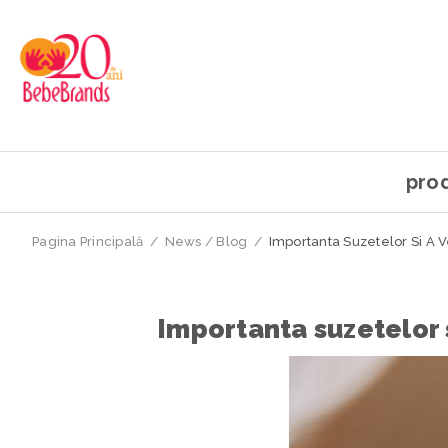
pro
Pagina Principală
/
News / Blog
/
Importanta Suzetelor Si A V
Importanta suzetelor s