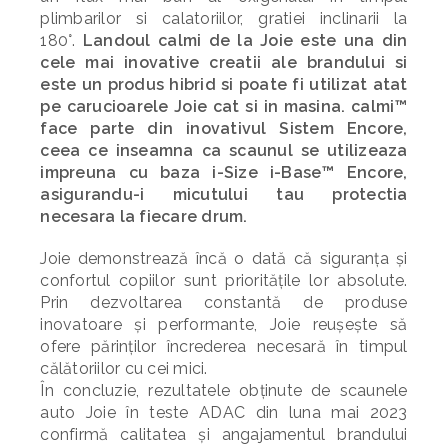
plimbarilor si calatoriilor, gratiei inclinarii la
180°.
Landoul calmi de la Joie este una din
cele mai inovative creatii ale brandului si
este un produs hibrid si poate fi utilizat atat
pe carucioarele Joie cat si in masina. calmi™
face parte din inovativul Sistem Encore,
ceea ce inseamna ca scaunul se utilizeaza
impreuna cu baza i-Size i-Base™ Encore,
asigurandu-i micutului tau protectia
necesara la fiecare drum.
Joie demonstrează încă o dată că siguranța și
confortul copiilor sunt prioritățile lor absolute.
Prin dezvoltarea constantă de produse
inovatoare și performante, Joie reușește să
ofere părinților încrederea necesară în timpul
călătoriilor cu cei mici.
În concluzie, rezultatele obținute de scaunele
auto Joie în teste ADAC din luna mai 2023
confirmă calitatea și angajamentul brandului