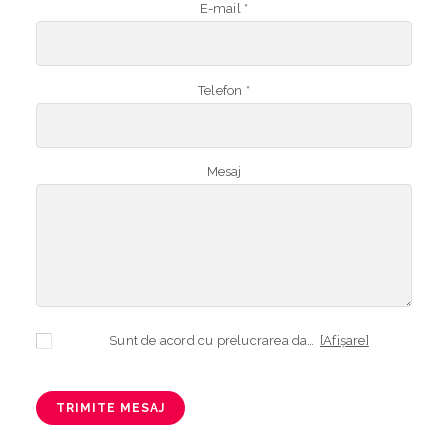
E-mail *
Telefon *
Mesaj
Sunt de acord cu prelucrarea datelor mele cu caracter personal în vederea plasării comenzii și creării opționale a contului, dacă s-a selectat opțiunea. Temeiul prelucrării îl reprezintă obligația contractuală, în scopul livrării produselor comandate, durata prelucrării fiind perioada termenului de prescripție de 3 ani de la plasarea comenzii. În măsura în care nu sunteți de acord cu prelucrarea datelor dvs, vă informăm că nu vom putea livra produsele comandate. Drepturile dvs. în calitate de persoană vizată sunt garantate prin
[Afișare]
TRIMITE MESAJ