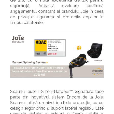
de 2.0, cu o notă excelentă de 1.5 pentru
siguranță.
Această evaluare confirmă
angajamentul constant al brandului Joie în ceea
ce privește siguranța și protecția copiilor în
timpul călătoriilor.
Scaunul auto i-Size i-Harbour™ Signature face
parte din inovativul sistem Encore de la Joie.
Scaunul oferă un nivel înalt de protecție, cu un
design ergonomic și suport lateral reglabil. Este
ușor de instalat și asigură o fixare stabilă și