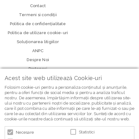
Contact
Termeni si condiţii
Politica de confidenţialitate
Politica de utilizare cookie-uri
Soluționarea litigiilor
ANPC
Despre Noi
Parteneri
Acest site web utilizează Cookie-uri
Folosim cookie-uri pentru a personaliza conținutul și anunțurile,
pentru a oferi funcții de social media și pentru a analiza traficul
nostru. De asemenea, împărtășim informații despre utilizarea site-
ului nostru cu partenerii noștri de socializare, publicitate și analiză,
care îl pot combina cu alte informații pe care le-ați furnizat-o sau pe
care le-au colectat din utilizarea serviciilor lor. Sunteți de acord cu
newsletter Bebe Brands
cookie-urile noastre dacă continuați să utilizați site-ul nostru web.
Statistici
Necesare