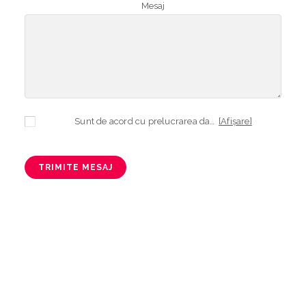
Mesaj
Sunt de acord cu prelucrarea datelor mele cu caracter personal în vederea plasării comenzii și creării opționale a contului, dacă s-a selectat opțiunea. Temeiul prelucrării îl reprezintă obligația contractuală, în scopul livrării produselor comandate, durata prelucrării fiind perioada termenului de prescripție de 3 ani de la plasarea comenzii. În măsura în care nu sunteți de acord cu prelucrarea datelor dvs, vă informăm că nu vom putea livra produsele comandate. Drepturile dvs. în calitate de persoană vizată sunt garantate prin
[Afișare]
TRIMITE MESAJ