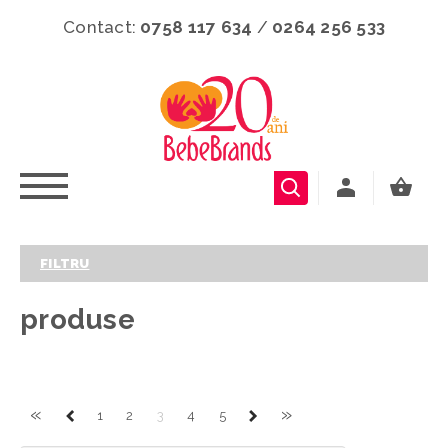
Contact:
0758 117 634
/
0264 256 533
FILTRU
produse
«
»
1
2
3
4
5