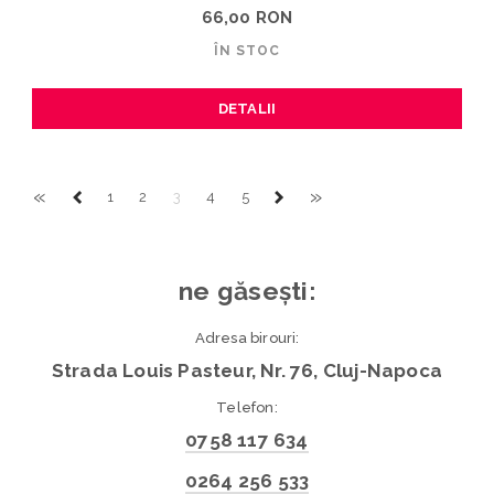
66,00 RON
ÎN STOC
DETALII
«
»
1
2
3
4
5
ne găsești:
Adresa birouri:
Strada Louis Pasteur, Nr. 76, Cluj-Napoca
Telefon:
0758 117 634
0264 256 533