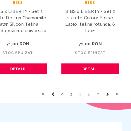
BIBS
BIBS
S x LIBERTY - Set 2
BIBS x LIBERTY - Set 2
te De Lux Chamomile
suzete Colour Eloise
awn Silicon, tetina
Latex, tetina rotunda, 6
nda, marime universala
luni+
71,00 RON
71,00 RON
STOC EPUIZAT
STOC EPUIZAT
DETALII
DETALII
«
»
2
3
4
5
6