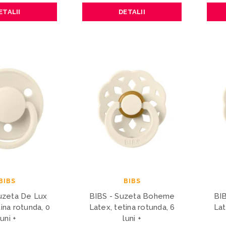
ETALII
DETALII
BIBS
BIBS
uzeta De Lux
BIBS - Suzeta Boheme
BI
tina rotunda, 0
Latex, tetina rotunda, 6
Lat
luni +
luni +