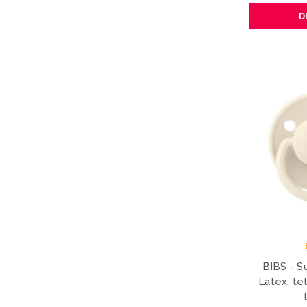
D
BIBS - S
Latex, te