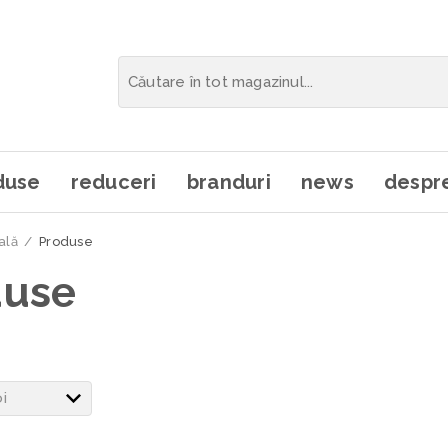
duse
reduceri
branduri
news
despre
ală
/
Produse
duse