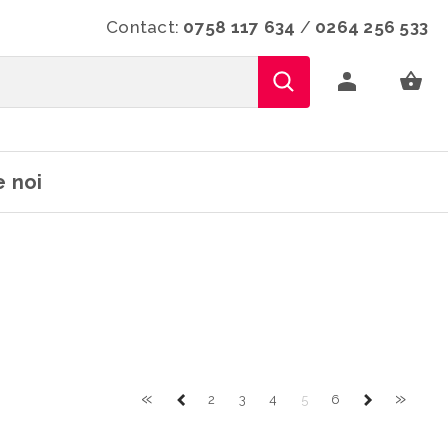
Contact:
0758 117 634
/
0264 256 533
 noi
«
»
2
3
4
5
6