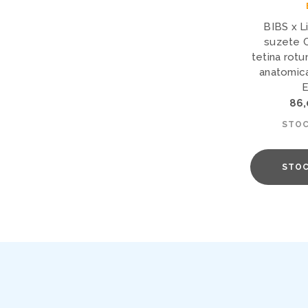
BIBS x Li
suzete C
tetina rotu
anatomica
E
86
STOC
STOC