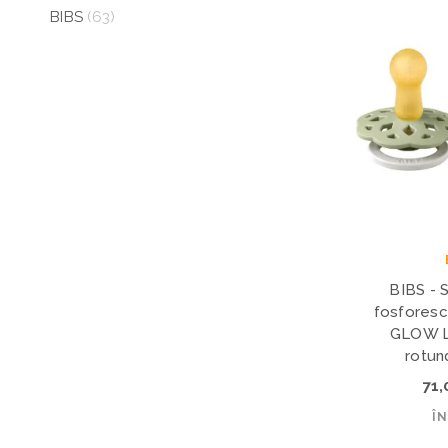
BIBS
(63)
BIBS - 
fosfores
GLOW La
rotund
71
Î