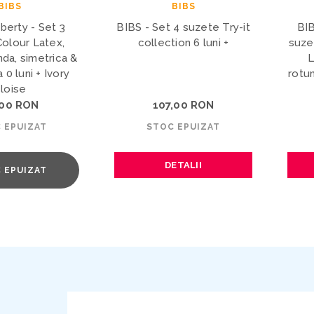
BIBS
BIBS
berty - Set 3
BIBS - Set 4 suzete Try-it
BIB
olour Latex,
collection 6 luni +
suze
nda, simetrica &
L
 0 luni + Ivory
rotu
loise
,00 RON
107,00 RON
 EPUIZAT
STOC EPUIZAT
DETALII
 EPUIZAT