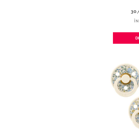
30
Î
D