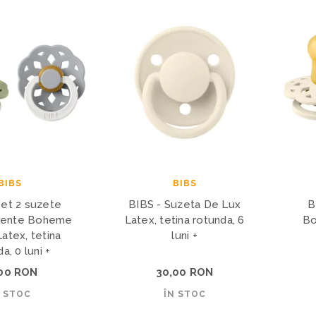
BIBS
BIBS
Set 2 suzete
BIBS - Suzeta De Lux
B
cente Boheme
Latex, tetina rotunda, 6
Bo
tex, tetina
luni +
a, 0 luni +
,00 RON
30,00 RON
N STOC
ÎN STOC