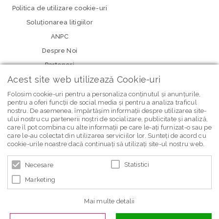
Politica de utilizare cookie-uri
Soluționarea litigiilor
ANPC
Despre Noi
Parteneri
Acest site web utilizează Cookie-uri
Folosim cookie-uri pentru a personaliza conținutul și anunțurile,
pentru a oferi funcții de social media și pentru a analiza traficul
nostru. De asemenea, împărtășim informații despre utilizarea site-
ului nostru cu partenerii noștri de socializare, publicitate și analiză,
care îl pot combina cu alte informații pe care le-ați furnizat-o sau pe
care le-au colectat din utilizarea serviciilor lor. Sunteți de acord cu
newsletter Bebe Brands
cookie-urile noastre dacă continuați să utilizați site-ul nostru web.
Statistici
Necesare
Marketing
Mai multe detalii