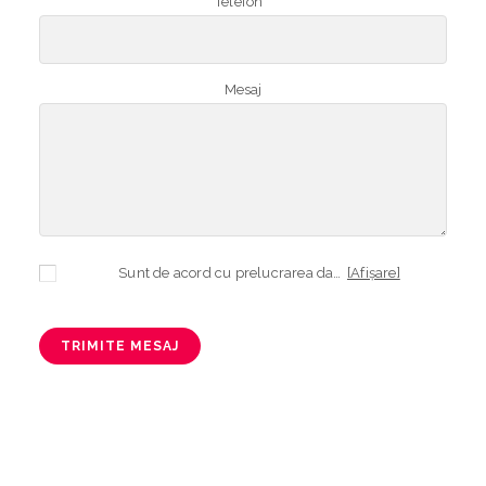
Telefon *
Mesaj
Sunt de acord cu prelucrarea datelor mele cu caracter personal în vederea plasării comenzii și creării opționale a contului, dacă s-a selectat opțiunea. Temeiul prelucrării îl reprezintă obligația contractuală, în scopul livrării produselor comandate, durata prelucrării fiind perioada termenului de prescripție de 3 ani de la plasarea comenzii. În măsura în care nu sunteți de acord cu prelucrarea datelor dvs, vă informăm că nu vom putea livra produsele comandate. Drepturile dvs. în calitate de persoană vizată sunt garantate prin
[Afișare]
TRIMITE MESAJ