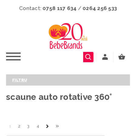
Contact:
0758 117 634
/
0264 256 533
FILTRU
scaune auto rotative 360°
»
1
2
3
4