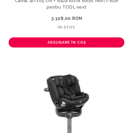
Caviar, 40-105 cm + Baza isofix BASE next i-Size
pentru TODL next
3.328,00 RON
ÎN STOC
ADĂUGARE ÎN COȘ