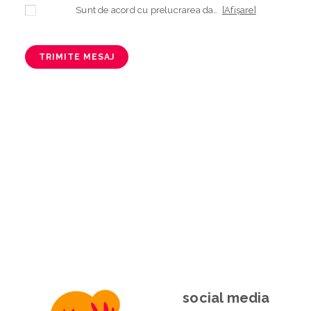
Sunt de acord cu prelucrarea datelor mele cu caracter personal în vederea plasării comenzii și creării opționale a contului, dacă s-a selectat opțiunea. Temeiul prelucrării îl reprezintă obligația contractuală, în scopul livrării produselor comandate, durata prelucrării fiind perioada termenului de prescripție de 3 ani de la plasarea comenzii. În măsura în care nu sunteți de acord cu prelucrarea datelor dvs, vă informăm că nu vom putea livra produsele comandate. Drepturile dvs. în calitate de persoană vizată sunt garantate prin
[Afișare]
TRIMITE MESAJ
social media