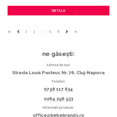
DETALII
«
»
2
3
4
5
6
ne găsești:
Adresa birouri:
Strada Louis Pasteur, Nr. 76, Cluj-Napoca
Telefon:
0758 117 634
0264 256 533
Informatii produse:
office@bebebrands.ro