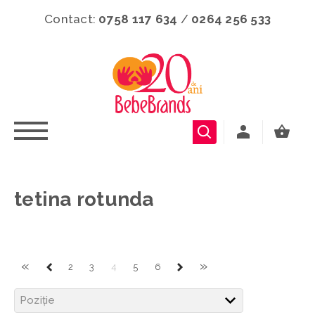
Contact:
0758 117 634
/
0264 256 533
tetina rotunda
«
»
2
3
4
5
6