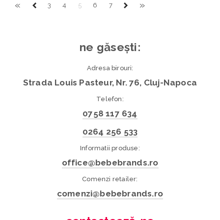
«
»
3
4
5
6
7
ne găsești:
Adresa birouri:
Strada Louis Pasteur, Nr. 76, Cluj-Napoca
Telefon:
0758 117 634
0264 256 533
Informatii produse:
office@bebebrands.ro
Comenzi retailer:
comenzi@bebebrands.ro