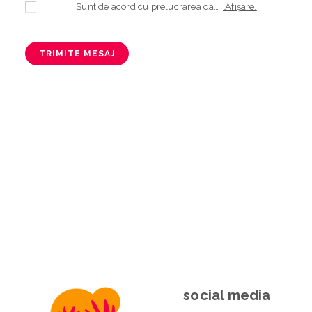
Sunt de acord cu prelucrarea datelor mele cu caracter personal în vederea plasării comenzii și creării opționale a contului, dacă s-a selectat opțiunea. Temeiul prelucrării îl reprezintă obligația contractuală, în scopul livrării produselor comandate, durata prelucrării fiind perioada termenului de prescripție de 3 ani de la plasarea comenzii. În măsura în care nu sunteți de acord cu prelucrarea datelor dvs, vă informăm că nu vom putea livra produsele comandate. Drepturile dvs. în calitate de persoană vizată sunt garantate prin
[Afișare]
TRIMITE MESAJ
social media