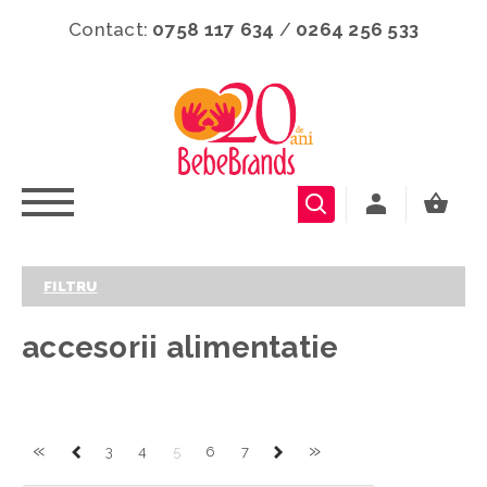
Contact:
0758 117 634
/
0264 256 533
FILTRU
accesorii alimentatie
«
»
3
4
5
6
7