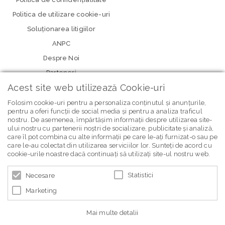
Politica de utilizare cookie-uri
Soluționarea litigiilor
ANPC
Despre Noi
Parteneri
Acest site web utilizează Cookie-uri
Folosim cookie-uri pentru a personaliza conținutul și anunțurile,
pentru a oferi funcții de social media și pentru a analiza traficul
nostru. De asemenea, împărtășim informații despre utilizarea site-
ului nostru cu partenerii noștri de socializare, publicitate și analiză,
care îl pot combina cu alte informații pe care le-ați furnizat-o sau pe
care le-au colectat din utilizarea serviciilor lor. Sunteți de acord cu
newsletter Bebe Brands
cookie-urile noastre dacă continuați să utilizați site-ul nostru web.
Statistici
Necesare
Marketing
Mai multe detalii