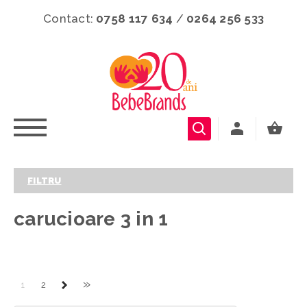
Contact:
0758 117 634
/
0264 256 533
FILTRU
carucioare 3 in 1
»
1
2