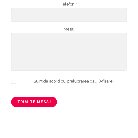
Telefon *
Mesaj
Sunt de acord cu prelucrarea datelor mele cu caracter personal în vederea plasării comenzii și creării opționale a contului, dacă s-a selectat opțiunea. Temeiul prelucrării îl reprezintă obligația contractuală, în scopul livrării produselor comandate, durata prelucrării fiind perioada termenului de prescripție de 3 ani de la plasarea comenzii. În măsura în care nu sunteți de acord cu prelucrarea datelor dvs, vă informăm că nu vom putea livra produsele comandate. Drepturile dvs. în calitate de persoană vizată sunt garantate prin
[Afișare]
TRIMITE MESAJ