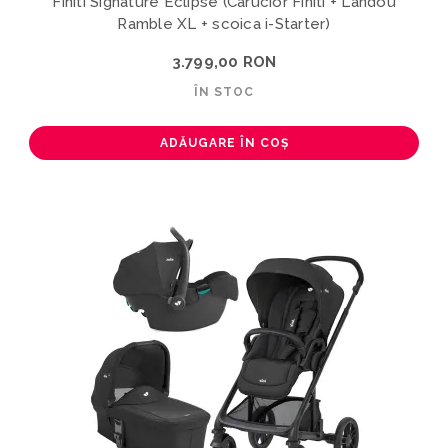
Finiti Signature Eclipse (Carucior Finiti + Landou
Ramble XL + scoica i-Starter)
3.799,00 RON
ÎN STOC
ADĂUGARE ÎN COȘ