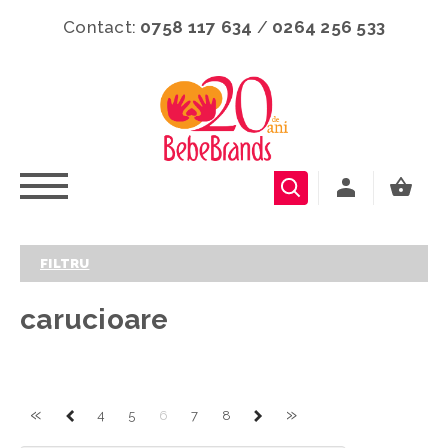
Contact:
0758 117 634
/
0264 256 533
FILTRU
carucioare
«
»
4
5
6
7
8