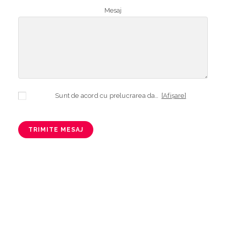
Mesaj
Sunt de acord cu prelucrarea datelor mele cu caracter personal în vederea plasării comenzii și creării opționale a contului, dacă s-a selectat opțiunea. Temeiul prelucrării îl reprezintă obligația contractuală, în scopul livrării produselor comandate, durata prelucrării fiind perioada termenului de prescripție de 3 ani de la plasarea comenzii. În măsura în care nu sunteți de acord cu prelucrarea datelor dvs, vă informăm că nu vom putea livra produsele comandate. Drepturile dvs. în calitate de persoană vizată sunt garantate prin
[Afișare]
TRIMITE MESAJ