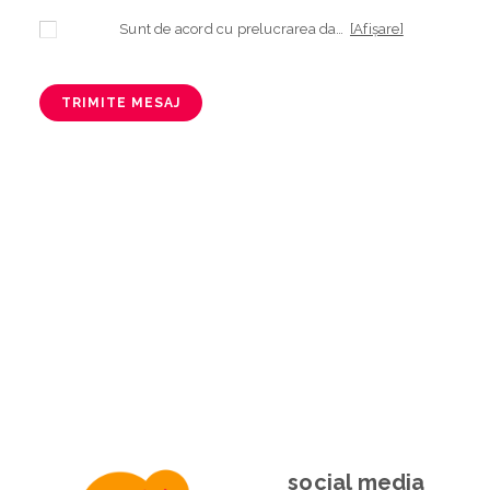
Sunt de acord cu prelucrarea datelor mele cu caracter personal în vederea plasării comenzii și creării opționale a contului, dacă s-a selectat opțiunea. Temeiul prelucrării îl reprezintă obligația contractuală, în scopul livrării produselor comandate, durata prelucrării fiind perioada termenului de prescripție de 3 ani de la plasarea comenzii. În măsura în care nu sunteți de acord cu prelucrarea datelor dvs, vă informăm că nu vom putea livra produsele comandate. Drepturile dvs. în calitate de persoană vizată sunt garantate prin
[Afișare]
TRIMITE MESAJ
social media