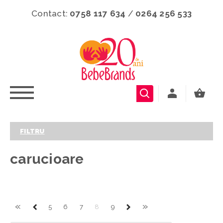
Contact:
0758 117 634
/
0264 256 533
FILTRU
carucioare
«
»
5
6
7
8
9