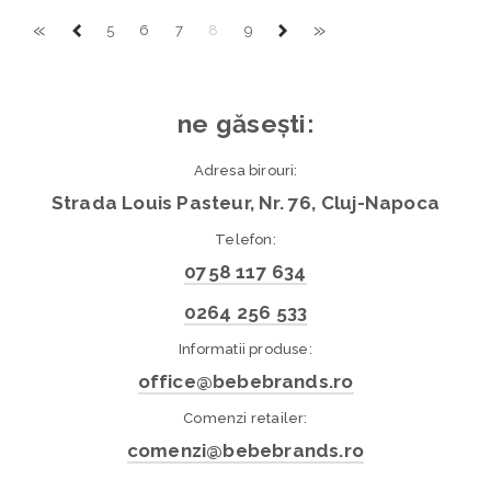
«
»
5
6
7
8
9
ne găsești:
Adresa birouri:
Strada Louis Pasteur, Nr. 76, Cluj-Napoca
Telefon:
0758 117 634
0264 256 533
Informatii produse:
office@bebebrands.ro
Comenzi retailer:
comenzi@bebebrands.ro