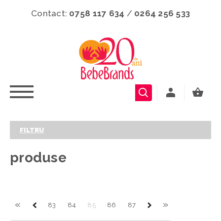
Contact:
0758 117 634
/
0264 256 533
FILTRU
produse
«
»
83
84
85
86
87