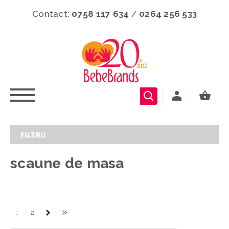
Contact:
0758 117 634
/
0264 256 533
FILTRU
scaune de masa
»
1
2