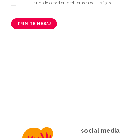
Sunt de acord cu prelucrarea datelor mele cu caracter personal în vederea plasării comenzii și creării opționale a contului, dacă s-a selectat opțiunea. Temeiul prelucrării îl reprezintă obligația contractuală, în scopul livrării produselor comandate, durata prelucrării fiind perioada termenului de prescripție de 3 ani de la plasarea comenzii. În măsura în care nu sunteți de acord cu prelucrarea datelor dvs, vă informăm că nu vom putea livra produsele comandate. Drepturile dvs. în calitate de persoană vizată sunt garantate prin
[Afișare]
TRIMITE MESAJ
social media